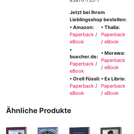
95870-735-1
Jetzt bei Ihrem
Lieblingsshop bestellen:
• Amazon:
• Thalia:
Paperback
/
Paperback
eBook
/
eBook
•
• Morawa:
buecher.de:
Paperback
Paperback
/
/
eBook
eBook
• Orell Füssli:
• Ex Libris:
Paperback
/
Paperback
eBook
/
eBook
Ähnliche Produkte